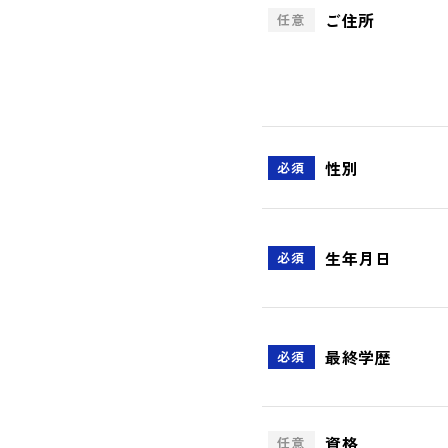
ご住所
任意
性別
必須
生年月日
必須
最終学歴
必須
資格
任意