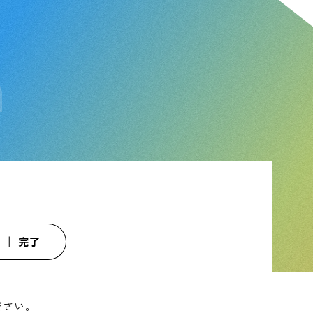
m
ださい。