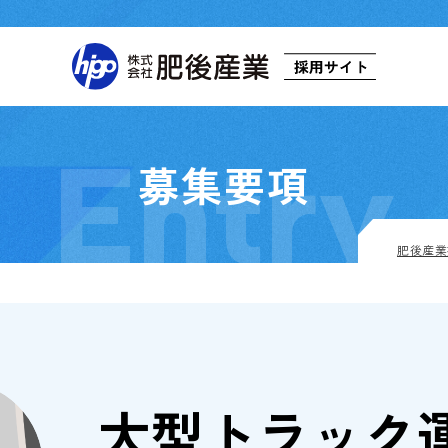
Entry
募集要項
肥後産業
大型トラック