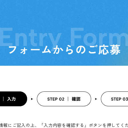
Entry For
フォームからのご応募
情報にご記入の上、
「入力内容を確認する」ボタンを押してく