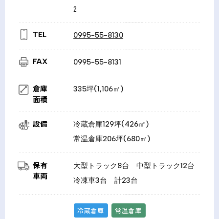
2
TEL
0995-55-8130
FAX
0995-55-8131
倉庫
335坪(1,106㎡)
面積
設備
冷蔵倉庫129坪(426㎡)
常温倉庫206坪(680㎡)
保有
大型トラック8台 中型トラック12台
車両
冷凍車3台 計23台
冷蔵倉庫
常温倉庫