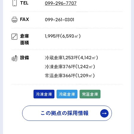
TEL
099-296-7707
FAX
099-261-0301
倉庫
1,995坪(6,593㎡)
面積
設備
冷蔵倉庫1,253坪(4,142㎡)
冷凍倉庫376坪(1,242㎡)
常温倉庫366坪(1,209㎡)
冷凍倉庫
冷蔵倉庫
常温倉庫
この拠点の採用情報