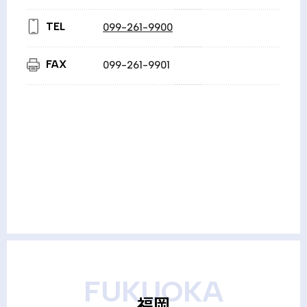
TEL
099-261-9900
FAX
099-261-9901
FUKUOKA
福岡