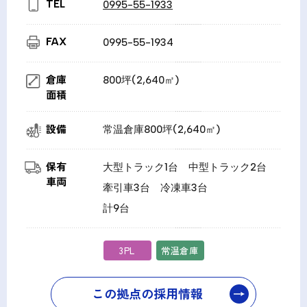
TEL
0995-55-1933
FAX
0995-55-1934
倉庫
800坪(2,640㎡)
面積
設備
常温倉庫800坪(2,640㎡)
保有
大型トラック1台 中型トラック2台
車両
牽引車3台 冷凍車3台
計9台
3PL
常温倉庫
この拠点の採用情報