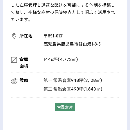
した在庫管理と迅速な配送を可能にする体制を構築し
ており、多様な商材の保管拠点として幅広く活用され
ています。
所在地
〒891-0131
鹿児島県鹿児島市谷山港1-3-5
倉庫
1446坪(4,772㎡)
面積
設備
第一 常温倉庫948坪(3,128㎡)
第二 常温倉庫498坪(1,643㎡)
常温倉庫