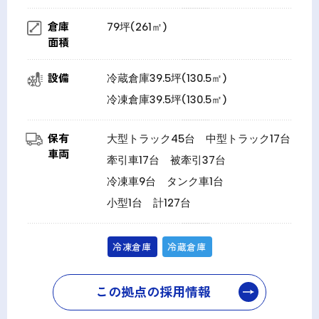
倉庫
79坪(261㎡)
面積
設備
冷蔵倉庫39.5坪(130.5㎡)
冷凍倉庫39.5坪(130.5㎡)
保有
大型トラック45台 中型トラック17台
車両
牽引車17台 被牽引37台
冷凍車9台 タンク車1台
小型1台 計127台
冷凍倉庫
冷蔵倉庫
この拠点の採用情報