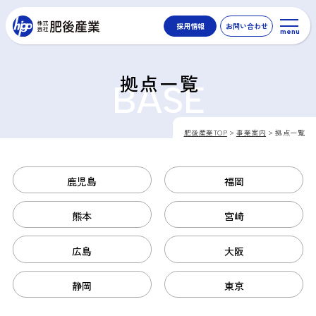
採用情報
お問い合わせ
menu
拠点一覧
BASE
肥後産業TOP
事業案内
拠点一覧
鹿児島
福岡
熊本
宮崎
広島
大阪
静岡
東京