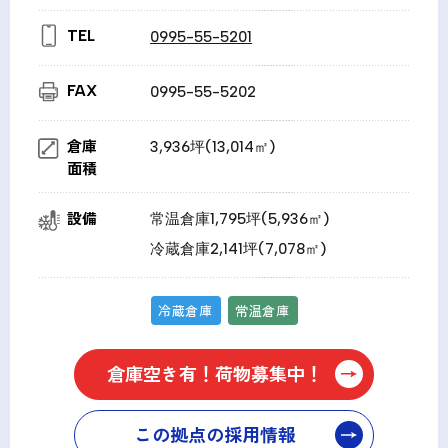
TEL
0995-55-5201
FAX
0995-55-5202
倉庫
3,936坪(13,014㎡)
面積
設備
常温倉庫1,795坪(5,936㎡)
冷蔵倉庫2,141坪(7,078㎡)
冷蔵倉庫
常温倉庫
倉庫空き有！荷物募集中！
この拠点の採用情報